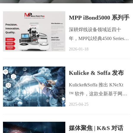
MPP iBond5000 系列手
动焊线机：覆盖全场景
深耕焊线设备领域近四十
年，MPP以经典4500 Series的
的精密键合解决方案
成熟技术为基石，打造出 iBo
2026-01-18
nd5000系列Wire Bonder——
Wedge、Ball、Dual 三款核心
Kulicke & Soffa 发布
机型，凭借关键优势成为研
发与量产的靠谱之选，精准
KNeXt™— 新一代工业
Kulicke&Soffa 推出 KNeXt
解决行业核心需求！
™ 软件，这款全新基于网页
4.0软件解决方案
交互的工业4.0解决方案能通
2025-04-25
过K&S设备互联，实现自动
化管理，以提高工厂生产
媒体聚焦 | K&S 对话
力。