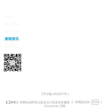
地址：
上海市徐汇区虹桥路3号港汇中心二座2808
首页
室
关于我们
电话：
021-6407 8999
服务支持
传真：
021-6407 1979
新闻资讯
邮箱：
enquiry@haoseng.com.cn
联系我们
版权所有：
豪升工业有限公司
关注我们
沪ICP备12026037号-1
本网站支持
IPv6
本网站由阿里云提供云计算及安全服务
Powered by 万网