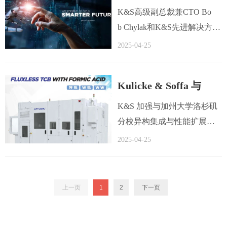
SEMIECOSYSTEM
K&S高级副总裁兼CTO Bo
b Chylak和K&S先进解决方案
副总裁John Molnar接受美国
2025-04-25
半导体行业媒体Semiecosyste
m的采访，讨论摩尔定律、IC
Kulicke & Soffa 与
封装以及先进封装中晶圆键
合的选择和挑战。
UCLA 合作开发新一代
K&S 加强与加州大学洛杉矶
分校异构集成与性能扩展中
先进封装技术与解决方
心（UCLA CHIPS）的合
2025-04-25
案
作，以提供当今人工智慧（A
I）、高性能计算（HPC）和
数据中心应用程式所需的经
上一页
1
2
下一页
济高效的先进解决方案。